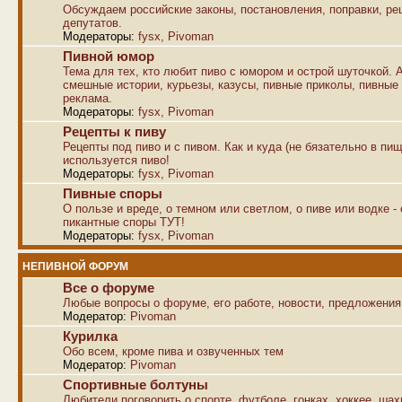
Обсуждаем российские законы, постановления, поправки, р
депутатов.
Модераторы:
fysx
,
Pivoman
Пивной юмор
Тема для тех, кто любит пиво с юмором и острой шуточкой. 
смешные истории, курьезы, казусы, пивные приколы, пивные
реклама.
Модераторы:
fysx
,
Pivoman
Рецепты к пиву
Рецепты под пиво и с пивом. Как и куда (не бязательно в пищ
используется пиво!
Модераторы:
fysx
,
Pivoman
Пивные споры
О пользе и вреде, о темном или светлом, о пиве или водке -
пикантные споры ТУТ!
Модераторы:
fysx
,
Pivoman
НЕПИВНОЙ ФОРУМ
Все о форуме
Любые вопросы о форуме, его работе, новости, предложения
Модератор:
Pivoman
Курилка
Обо всем, кроме пива и озвученных тем
Модератор:
Pivoman
Спортивные болтуны
Любители поговорить о спорте, футболе, гонках, хоккее, ша