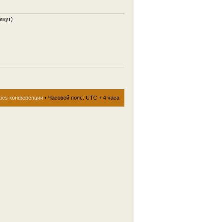
инут)
kies конференции
• Часовой пояс: UTC + 4 часа