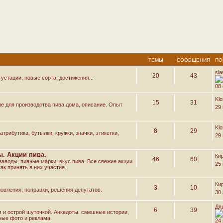
ТЕМЫ
СООБЩЕНИЯ
ПО
sl
20
43
устации, новые сорта, достижения...
08 
Kl
15
31
е для производства пива дома, описание. Опыт
29
Kl
8
29
трибутика, бутылки, кружки, значки, этикетки,
29
. Акции пива.
Ки
46
60
аводы, пивные марки, вкус пива. Все свежие акции
25
ак принять в них участие.
Ки
3
10
овления, поправки, решения депутатов.
30 
Дя
6
39
м и острой шуточкой. Анкедоты, смешные истории,
ные фото и реклама.
24 