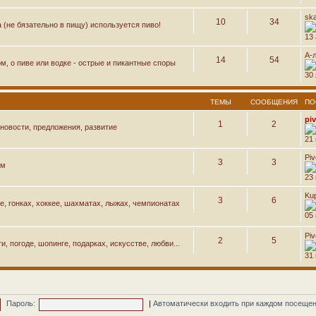
sk
10
34
а (не бязательно в пищу) используется пиво!
13 
А-
14
54
м, о пиве или водке - острые и пикантные споры
30 
ТЕМЫ
СООБЩЕНИЯ
ПО
pi
1
2
новости, предложения, развитие
21
Pi
3
3
ем
23
Ku
3
6
е, гонках, хоккее, шахматах, лыжах, чемпионатах
05 
Pi
2
5
, погоде, шопинге, подарках, искусстве, любви...
31
Пароль:
|
Автоматически входить при каждом посеще