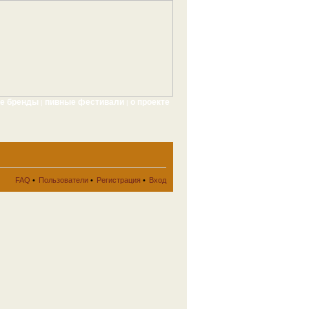
ые бренды
пивные фестивали
о проекте
|
|
FAQ
•
Пользователи
•
Регистрация
•
Вход