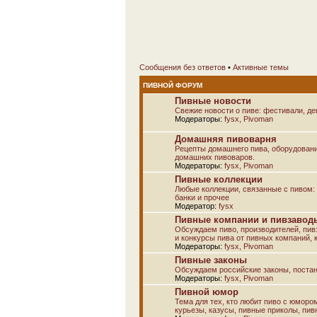
Сообщения без ответов
•
Активные темы
ПИВНОЙ ФОРУМ
Пивные новости
Свежие новости о пиве: фестивали, дег
Модераторы:
fysx
,
Pivoman
Домашняя пивоварня
Рецепты домашнего пива, оборудовани
домашних пивоваров.
Модераторы:
fysx
,
Pivoman
Пивные коллекции
Любые коллекции, связанные с пивом: а
банки и прочее
Модератор:
fysx
Пивные компании и пивзаводы
Обсуждаем пиво, производителей, пивз
и конкурсы пива от пивных компаний, к
Модераторы:
fysx
,
Pivoman
Пивные законы
Обсуждаем российские законы, постан
Модераторы:
fysx
,
Pivoman
Пивной юмор
Тема для тех, кто любит пиво с юморо
курьезы, казусы, пивные приколы, пив