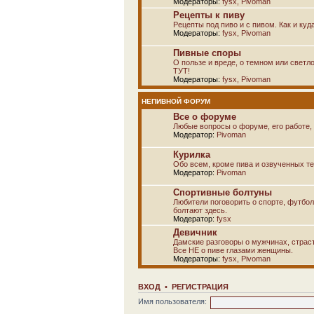
Модераторы:
fysx
,
Pivoman
Рецепты к пиву
Рецепты под пиво и с пивом. Как и куд
Модераторы:
fysx
,
Pivoman
Пивные споры
О пользе и вреде, о темном или светло
ТУТ!
Модераторы:
fysx
,
Pivoman
НЕПИВНОЙ ФОРУМ
Все о форуме
Любые вопросы о форуме, его работе, 
Модератор:
Pivoman
Курилка
Обо всем, кроме пива и озвученных т
Модератор:
Pivoman
Спортивные болтуны
Любители поговорить о спорте, футбол
болтают здесь.
Модератор:
fysx
Девичник
Дамские разговоры о мужчинах, страсти
Все НЕ о пиве глазами женщины.
Модераторы:
fysx
,
Pivoman
ВХОД
•
РЕГИСТРАЦИЯ
Имя пользователя: