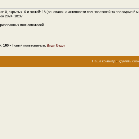
ых: 0, скрытых: 0 и гостей: 18 (основано на активности пользователей за последние 5 м
сен 2024, 18:37
трированных пользователей
й:
160
• Новый пользователь:
Дядя Вадя
Наша команда
•
Удалить coo