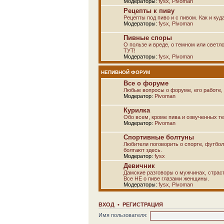
Модераторы:
fysx
,
Pivoman
Рецепты к пиву
Рецепты под пиво и с пивом. Как и куд
Модераторы:
fysx
,
Pivoman
Пивные споры
О пользе и вреде, о темном или светло
ТУТ!
Модераторы:
fysx
,
Pivoman
НЕПИВНОЙ ФОРУМ
Все о форуме
Любые вопросы о форуме, его работе, 
Модератор:
Pivoman
Курилка
Обо всем, кроме пива и озвученных т
Модератор:
Pivoman
Спортивные болтуны
Любители поговорить о спорте, футбол
болтают здесь.
Модератор:
fysx
Девичник
Дамские разговоры о мужчинах, страсти
Все НЕ о пиве глазами женщины.
Модераторы:
fysx
,
Pivoman
ВХОД
•
РЕГИСТРАЦИЯ
Имя пользователя: