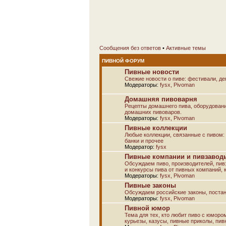
Сообщения без ответов
•
Активные темы
ПИВНОЙ ФОРУМ
Пивные новости
Свежие новости о пиве: фестивали, дег
Модераторы:
fysx
,
Pivoman
Домашняя пивоварня
Рецепты домашнего пива, оборудовани
домашних пивоваров.
Модераторы:
fysx
,
Pivoman
Пивные коллекции
Любые коллекции, связанные с пивом: а
банки и прочее
Модератор:
fysx
Пивные компании и пивзаводы
Обсуждаем пиво, производителей, пивз
и конкурсы пива от пивных компаний, к
Модераторы:
fysx
,
Pivoman
Пивные законы
Обсуждаем российские законы, постан
Модераторы:
fysx
,
Pivoman
Пивной юмор
Тема для тех, кто любит пиво с юморо
курьезы, казусы, пивные приколы, пив