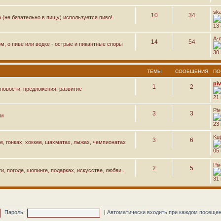
sk
10
34
а (не бязательно в пищу) используется пиво!
13 
А-
14
54
м, о пиве или водке - острые и пикантные споры
30 
ТЕМЫ
СООБЩЕНИЯ
ПО
pi
1
2
новости, предложения, развитие
21
Pi
3
3
ем
23
Ku
3
6
е, гонках, хоккее, шахматах, лыжах, чемпионатах
05 
Pi
2
5
, погоде, шопинге, подарках, искусстве, любви...
31
Пароль:
|
Автоматически входить при каждом посеще