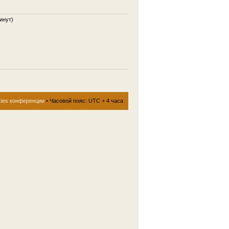
инут)
kies конференции
• Часовой пояс: UTC + 4 часа