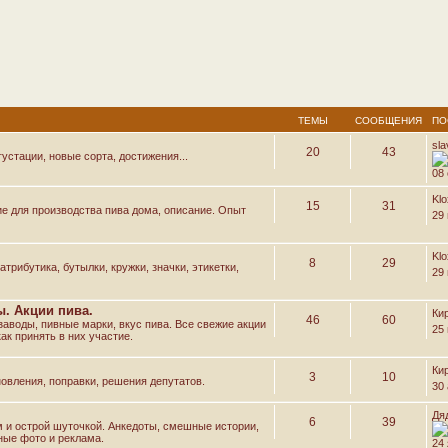
ТЕМЫ
СООБЩЕНИЯ
ПО
sl
20
43
устации, новые сорта, достижения...
08 
Kl
15
31
е для производства пива дома, описание. Опыт
29
Kl
8
29
трибутика, бутылки, кружки, значки, этикетки,
29
. Акции пива.
Ки
46
60
аводы, пивные марки, вкус пива. Все свежие акции
25
ак принять в них участие.
Ки
3
10
овления, поправки, решения депутатов.
30 
Дя
6
39
м и острой шуточкой. Анкедоты, смешные истории,
ные фото и реклама.
24 