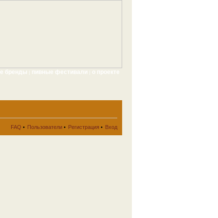
ые бренды
пивные фестивали
о проекте
|
|
FAQ
•
Пользователи
•
Регистрация
•
Вход