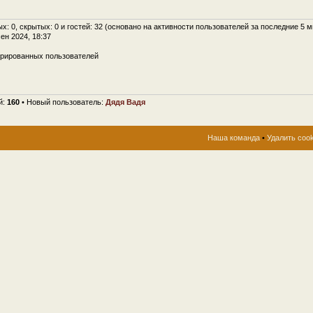
ых: 0, скрытых: 0 и гостей: 32 (основано на активности пользователей за последние 5 м
сен 2024, 18:37
трированных пользователей
й:
160
• Новый пользователь:
Дядя Вадя
Наша команда
•
Удалить coo