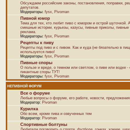
Обсуждаем российские законы, постановления, поправки, р
депутатов.
Модераторы:
fysx
,
Pivoman
Пивной юмор
Тема для тех, кто любит пиво с юмором и острой шуточкой. 
смешные истории, курьезы, казусы, пивные приколы, пивные
реклама.
Модераторы:
fysx
,
Pivoman
Рецепты к пиву
Рецепты под пиво и с пивом. Как и куда (не бязательно в пищ
используется пиво!
Модераторы:
fysx
,
Pivoman
Пивные споры
О пользе и вреде, о темном или светлом, о пиве или водке -
пикантные споры ТУТ!
Модераторы:
fysx
,
Pivoman
НЕПИВНОЙ ФОРУМ
Все о форуме
Любые вопросы о форуме, его работе, новости, предложения
Модератор:
Pivoman
Курилка
Обо всем, кроме пива и озвученных тем
Модератор:
Pivoman
Спортивные болтуны
Любители поговорить о спорте, футболе, гонках, хоккее, ша