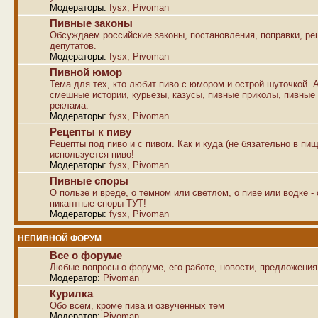
Модераторы:
fysx
,
Pivoman
Пивные законы
Обсуждаем российские законы, постановления, поправки, р
депутатов.
Модераторы:
fysx
,
Pivoman
Пивной юмор
Тема для тех, кто любит пиво с юмором и острой шуточкой. 
смешные истории, курьезы, казусы, пивные приколы, пивные
реклама.
Модераторы:
fysx
,
Pivoman
Рецепты к пиву
Рецепты под пиво и с пивом. Как и куда (не бязательно в пищ
используется пиво!
Модераторы:
fysx
,
Pivoman
Пивные споры
О пользе и вреде, о темном или светлом, о пиве или водке -
пикантные споры ТУТ!
Модераторы:
fysx
,
Pivoman
НЕПИВНОЙ ФОРУМ
Все о форуме
Любые вопросы о форуме, его работе, новости, предложения
Модератор:
Pivoman
Курилка
Обо всем, кроме пива и озвученных тем
Модератор:
Pivoman