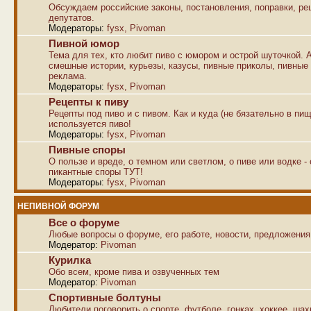
Обсуждаем российские законы, постановления, поправки, р
депутатов.
Модераторы:
fysx
,
Pivoman
Пивной юмор
Тема для тех, кто любит пиво с юмором и острой шуточкой. 
смешные истории, курьезы, казусы, пивные приколы, пивные
реклама.
Модераторы:
fysx
,
Pivoman
Рецепты к пиву
Рецепты под пиво и с пивом. Как и куда (не бязательно в пищ
используется пиво!
Модераторы:
fysx
,
Pivoman
Пивные споры
О пользе и вреде, о темном или светлом, о пиве или водке -
пикантные споры ТУТ!
Модераторы:
fysx
,
Pivoman
НЕПИВНОЙ ФОРУМ
Все о форуме
Любые вопросы о форуме, его работе, новости, предложения
Модератор:
Pivoman
Курилка
Обо всем, кроме пива и озвученных тем
Модератор:
Pivoman
Спортивные болтуны
Любители поговорить о спорте, футболе, гонках, хоккее, ша