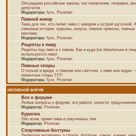
Обсуждаем российские законы, постановления, поправки, р
депутатов.
Модераторы:
fysx
,
Pivoman
Пивной юмор
Тема для тех, кто любит пиво с юмором и острой шуточкой. 
смешные истории, курьезы, казусы, пивные приколы, пивные
реклама.
Модераторы:
fysx
,
Pivoman
Рецепты к пиву
Рецепты под пиво и с пивом. Как и куда (не бязательно в пищ
используется пиво!
Модераторы:
fysx
,
Pivoman
Пивные споры
О пользе и вреде, о темном или светлом, о пиве или водке -
пикантные споры ТУТ!
Модераторы:
fysx
,
Pivoman
НЕПИВНОЙ ФОРУМ
Все о форуме
Любые вопросы о форуме, его работе, новости, предложения
Модератор:
Pivoman
Курилка
Обо всем, кроме пива и озвученных тем
Модератор:
Pivoman
Спортивные болтуны
Любители поговорить о спорте, футболе, гонках, хоккее, ша