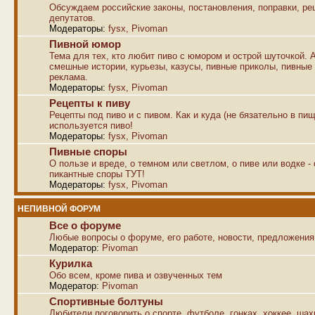
Обсуждаем российские законы, постановления, поправки, р
депутатов.
Модераторы:
fysx
,
Pivoman
Пивной юмор
Тема для тех, кто любит пиво с юмором и острой шуточкой. 
смешные истории, курьезы, казусы, пивные приколы, пивные
реклама.
Модераторы:
fysx
,
Pivoman
Рецепты к пиву
Рецепты под пиво и с пивом. Как и куда (не бязательно в пищ
используется пиво!
Модераторы:
fysx
,
Pivoman
Пивные споры
О пользе и вреде, о темном или светлом, о пиве или водке -
пикантные споры ТУТ!
Модераторы:
fysx
,
Pivoman
НЕПИВНОЙ ФОРУМ
Все о форуме
Любые вопросы о форуме, его работе, новости, предложения
Модератор:
Pivoman
Курилка
Обо всем, кроме пива и озвученных тем
Модератор:
Pivoman
Спортивные болтуны
Любители поговорить о спорте, футболе, гонках, хоккее, ша