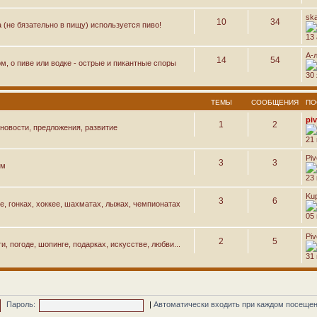
sk
10
34
а (не бязательно в пищу) используется пиво!
13 
А-
14
54
м, о пиве или водке - острые и пикантные споры
30 
ТЕМЫ
СООБЩЕНИЯ
ПО
pi
1
2
новости, предложения, развитие
21
Pi
3
3
ем
23
Ku
3
6
е, гонках, хоккее, шахматах, лыжах, чемпионатах
05 
Pi
2
5
, погоде, шопинге, подарках, искусстве, любви...
31
Пароль:
|
Автоматически входить при каждом посеще