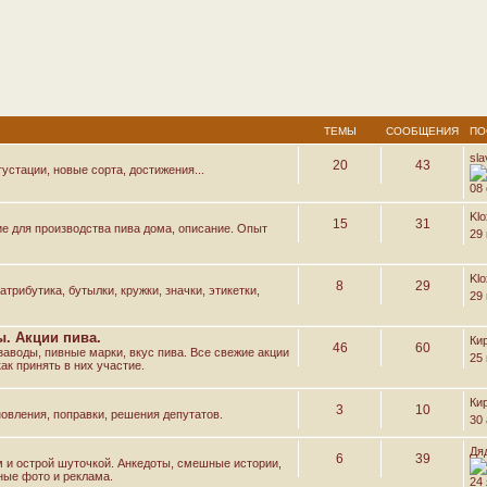
ТЕМЫ
СООБЩЕНИЯ
ПО
sl
20
43
устации, новые сорта, достижения...
08 
Kl
15
31
е для производства пива дома, описание. Опыт
29
Kl
8
29
трибутика, бутылки, кружки, значки, этикетки,
29
. Акции пива.
Ки
46
60
аводы, пивные марки, вкус пива. Все свежие акции
25
ак принять в них участие.
Ки
3
10
овления, поправки, решения депутатов.
30 
Дя
6
39
м и острой шуточкой. Анкедоты, смешные истории,
ные фото и реклама.
24 