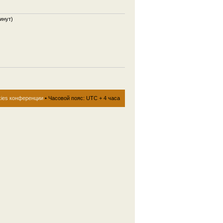
инут)
kies конференции
• Часовой пояс: UTC + 4 часа