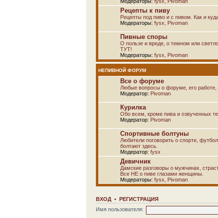
Модераторы:
fysx
,
Pivoman
Рецепты к пиву
Рецепты под пиво и с пивом. Как и куд
Модераторы:
fysx
,
Pivoman
Пивные споры
О пользе и вреде, о темном или светло
ТУТ!
Модераторы:
fysx
,
Pivoman
НЕПИВНОЙ ФОРУМ
Все о форуме
Любые вопросы о форуме, его работе, 
Модератор:
Pivoman
Курилка
Обо всем, кроме пива и озвученных т
Модератор:
Pivoman
Спортивные болтуны
Любители поговорить о спорте, футбол
болтают здесь.
Модератор:
fysx
Девичник
Дамские разговоры о мужчинах, страсти
Все НЕ о пиве глазами женщины.
Модераторы:
fysx
,
Pivoman
ВХОД
•
РЕГИСТРАЦИЯ
Имя пользователя: