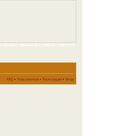
ые бренды
пивные фестивали
о проекте
|
|
FAQ
•
Пользователи
•
Регистрация
•
Вход