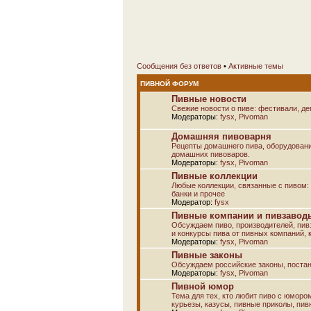
Сообщения без ответов
•
Активные темы
ПИВНОЙ ФОРУМ
Пивные новости
Свежие новости о пиве: фестивали, дег
Модераторы:
fysx
,
Pivoman
Домашняя пивоварня
Рецепты домашнего пива, оборудовани
домашних пивоваров.
Модераторы:
fysx
,
Pivoman
Пивные коллекции
Любые коллекции, связанные с пивом: а
банки и прочее
Модератор:
fysx
Пивные компании и пивзаводы
Обсуждаем пиво, производителей, пивз
и конкурсы пива от пивных компаний, к
Модераторы:
fysx
,
Pivoman
Пивные законы
Обсуждаем российские законы, постан
Модераторы:
fysx
,
Pivoman
Пивной юмор
Тема для тех, кто любит пиво с юморо
курьезы, казусы, пивные приколы, пив