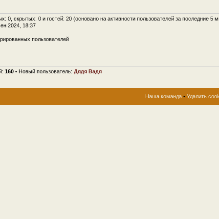
ых: 0, скрытых: 0 и гостей: 20 (основано на активности пользователей за последние 5 м
сен 2024, 18:37
трированных пользователей
й:
160
• Новый пользователь:
Дядя Вадя
Наша команда
•
Удалить coo