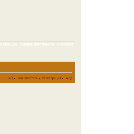
ые бренды
пивные фестивали
о проекте
|
|
FAQ
•
Пользователи
•
Регистрация
•
Вход