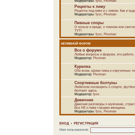
Модераторы:
fysx
,
Pivoman
Рецепты к пиву
Рецепты под пиво и с пивом. Как и куд
Модераторы:
fysx
,
Pivoman
Пивные споры
О пользе и вреде, о темном или светло
ТУТ!
Модераторы:
fysx
,
Pivoman
НЕПИВНОЙ ФОРУМ
Все о форуме
Любые вопросы о форуме, его работе, 
Модератор:
Pivoman
Курилка
Обо всем, кроме пива и озвученных т
Модератор:
Pivoman
Спортивные болтуны
Любители поговорить о спорте, футбол
болтают здесь.
Модератор:
fysx
Девичник
Дамские разговоры о мужчинах, страсти
Все НЕ о пиве глазами женщины.
Модераторы:
fysx
,
Pivoman
ВХОД
•
РЕГИСТРАЦИЯ
Имя пользователя: