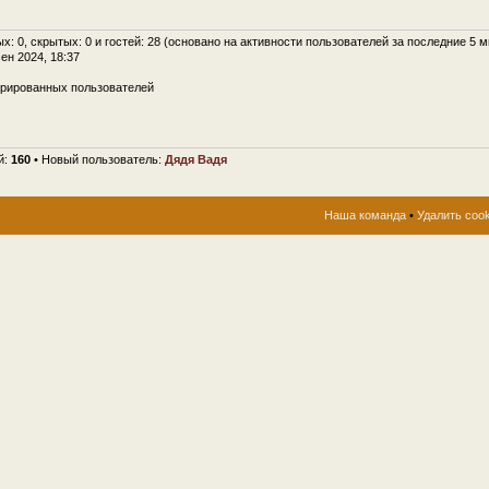
ых: 0, скрытых: 0 и гостей: 28 (основано на активности пользователей за последние 5 м
сен 2024, 18:37
трированных пользователей
й:
160
• Новый пользователь:
Дядя Вадя
Наша команда
•
Удалить coo