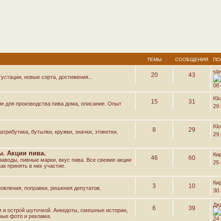
ТЕМЫ
СООБЩЕНИЯ
ПО
sl
20
43
устации, новые сорта, достижения...
08 
Kl
15
31
е для производства пива дома, описание. Опыт
29
Kl
8
29
трибутика, бутылки, кружки, значки, этикетки,
29
. Акции пива.
Ки
46
60
аводы, пивные марки, вкус пива. Все свежие акции
25
ак принять в них участие.
Ки
3
10
овления, поправки, решения депутатов.
30 
Дя
6
39
м и острой шуточкой. Анкедоты, смешные истории,
ные фото и реклама.
24 