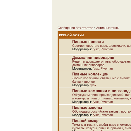
Сообщения без ответов
•
Активные темы
ПИВНОЙ ФОРУМ
Пивные новости
Свежие новости о пиве: фестивали, дег
Модераторы:
fysx
,
Pivoman
Домашняя пивоварня
Рецепты домашнего пива, оборудовани
домашних пивоваров.
Модераторы:
fysx
,
Pivoman
Пивные коллекции
Любые коллекции, связанные с пивом: а
банки и прочее
Модератор:
fysx
Пивные компании и пивзаводы
Обсуждаем пиво, производителей, пивз
и конкурсы пива от пивных компаний, к
Модераторы:
fysx
,
Pivoman
Пивные законы
Обсуждаем российские законы, постан
Модераторы:
fysx
,
Pivoman
Пивной юмор
Тема для тех, кто любит пиво с юморо
курьезы, казусы, пивные приколы, пив