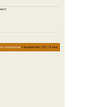
инут)
kies конференции
• Часовой пояс: UTC + 4 часа