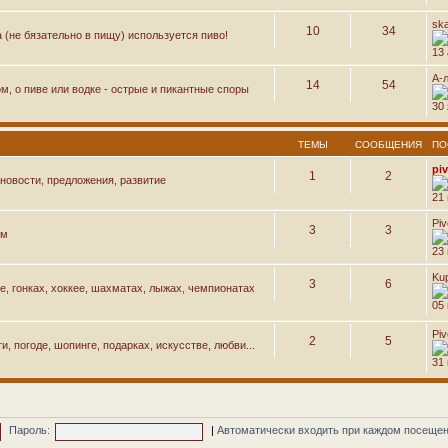
sk
10
34
а (не бязательно в пищу) используется пиво!
13 
А-
14
54
м, о пиве или водке - острые и пикантные споры
30 
ТЕМЫ
СООБЩЕНИЯ
ПО
pi
1
2
новости, предложения, развитие
21
Pi
3
3
ем
23
Ku
3
6
е, гонках, хоккее, шахматах, лыжах, чемпионатах
05 
Pi
2
5
, погоде, шопинге, подарках, искусстве, любви...
31
Пароль:
|
Автоматически входить при каждом посеще