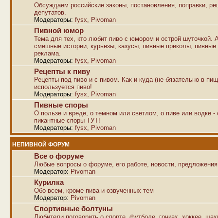
Обсуждаем российские законы, постановления, поправки, р
депутатов.
Модераторы:
fysx
,
Pivoman
Пивной юмор
Тема для тех, кто любит пиво с юмором и острой шуточкой. 
смешные истории, курьезы, казусы, пивные приколы, пивные
реклама.
Модераторы:
fysx
,
Pivoman
Рецепты к пиву
Рецепты под пиво и с пивом. Как и куда (не бязательно в пищ
используется пиво!
Модераторы:
fysx
,
Pivoman
Пивные споры
О пользе и вреде, о темном или светлом, о пиве или водке -
пикантные споры ТУТ!
Модераторы:
fysx
,
Pivoman
НЕПИВНОЙ ФОРУМ
Все о форуме
Любые вопросы о форуме, его работе, новости, предложения
Модератор:
Pivoman
Курилка
Обо всем, кроме пива и озвученных тем
Модератор:
Pivoman
Спортивные болтуны
Любители поговорить о спорте, футболе, гонках, хоккее, ша