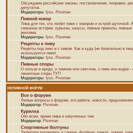
Обсуждаем российские законы, постановления, поправки, р
депутатов.
Модераторы:
fysx
,
Pivoman
Пивной юмор
Тема для тех, кто любит пиво с юмором и острой шуточкой. 
смешные истории, курьезы, казусы, пивные приколы, пивные
реклама.
Модераторы:
fysx
,
Pivoman
Рецепты к пиву
Рецепты под пиво и с пивом. Как и куда (не бязательно в пищ
используется пиво!
Модераторы:
fysx
,
Pivoman
Пивные споры
О пользе и вреде, о темном или светлом, о пиве или водке -
пикантные споры ТУТ!
Модераторы:
fysx
,
Pivoman
НЕПИВНОЙ ФОРУМ
Все о форуме
Любые вопросы о форуме, его работе, новости, предложения
Модератор:
Pivoman
Курилка
Обо всем, кроме пива и озвученных тем
Модератор:
Pivoman
Спортивные болтуны
Любители поговорить о спорте, футболе, гонках, хоккее, ша