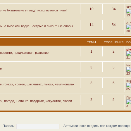
sk
10
34
а (не бязательно в пищу) используется пиво!
13 
А-
14
54
м, о пиве или водке - острые и пикантные споры
30 
ТЕМЫ
СООБЩЕНИЯ
ПО
pi
1
2
новости, предложения, развитие
21
Pi
3
3
ем
23
Ku
3
6
е, гонках, хоккее, шахматах, лыжах, чемпионатах
05 
Pi
2
5
, погоде, шопинге, подарках, искусстве, любви...
31
Пароль:
|
Автоматически входить при каждом посеще