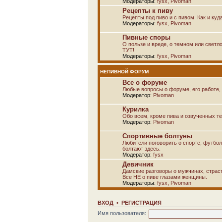
Модераторы:
fysx
,
Pivoman
Рецепты к пиву
Рецепты под пиво и с пивом. Как и куд
Модераторы:
fysx
,
Pivoman
Пивные споры
О пользе и вреде, о темном или светло
ТУТ!
Модераторы:
fysx
,
Pivoman
НЕПИВНОЙ ФОРУМ
Все о форуме
Любые вопросы о форуме, его работе, 
Модератор:
Pivoman
Курилка
Обо всем, кроме пива и озвученных т
Модератор:
Pivoman
Спортивные болтуны
Любители поговорить о спорте, футбол
болтают здесь.
Модератор:
fysx
Девичник
Дамские разговоры о мужчинах, страсти
Все НЕ о пиве глазами женщины.
Модераторы:
fysx
,
Pivoman
ВХОД
•
РЕГИСТРАЦИЯ
Имя пользователя: