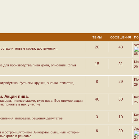
ТЕМЫ
СООБЩЕНИЯ
ПО
sl
20
43
устации, новые сорта, достижения...
08 
Kl
15
31
е для производства пива дома, описание. Опыт
29
Kl
8
29
трибутика, бутылки, кружки, значки, этикетки,
29
. Акции пива.
Ки
46
60
аводы, пивные марки, вкус пива. Все свежие акции
25
ак принять в них участие.
Ки
3
10
овления, поправки, решения депутатов.
30 
Дя
6
39
м и острой шуточкой. Анкедоты, смешные истории,
ные фото и реклама.
24 