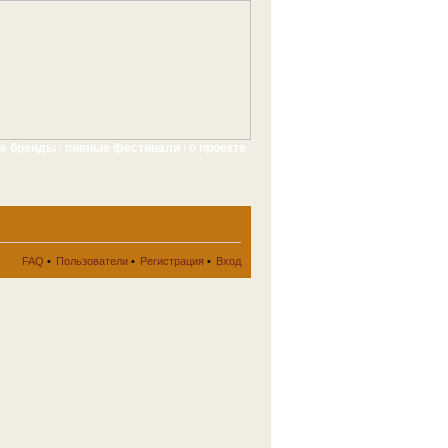
ые бренды
пивные фестивали
о проекте
|
|
FAQ
•
Пользователи
•
Регистрация
•
Вход