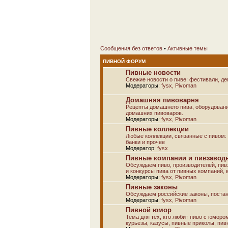
Сообщения без ответов
•
Активные темы
ПИВНОЙ ФОРУМ
Пивные новости
Свежие новости о пиве: фестивали, дег
Модераторы:
fysx
,
Pivoman
Домашняя пивоварня
Рецепты домашнего пива, оборудовани
домашних пивоваров.
Модераторы:
fysx
,
Pivoman
Пивные коллекции
Любые коллекции, связанные с пивом: а
банки и прочее
Модератор:
fysx
Пивные компании и пивзаводы
Обсуждаем пиво, производителей, пивз
и конкурсы пива от пивных компаний, к
Модераторы:
fysx
,
Pivoman
Пивные законы
Обсуждаем российские законы, постан
Модераторы:
fysx
,
Pivoman
Пивной юмор
Тема для тех, кто любит пиво с юморо
курьезы, казусы, пивные приколы, пив