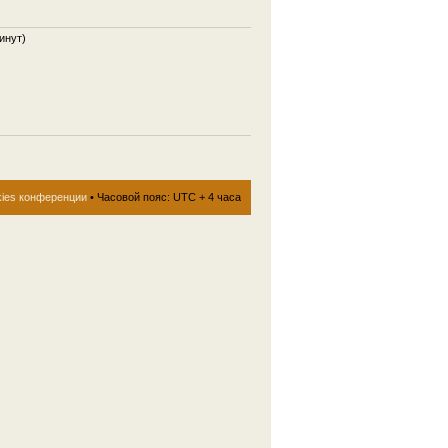
инут)
kies конференции
• Часовой пояс: UTC + 4 часа