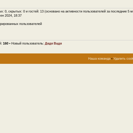
ых: 0, скрытых: 0 и гостей: 13 (основано на активности пользователей за последние 5 м
сен 2024, 18:37
трированных пользователей
й:
160
• Новый пользователь:
Дядя Вадя
Наша команда
•
Удалить coo