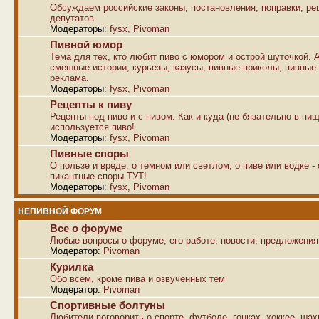
Обсуждаем российские законы, постановления, поправки, р
депутатов.
Модераторы:
fysx
,
Pivoman
Пивной юмор
Тема для тех, кто любит пиво с юмором и острой шуточкой. 
смешные истории, курьезы, казусы, пивные приколы, пивные
реклама.
Модераторы:
fysx
,
Pivoman
Рецепты к пиву
Рецепты под пиво и с пивом. Как и куда (не бязательно в пищ
используется пиво!
Модераторы:
fysx
,
Pivoman
Пивные споры
О пользе и вреде, о темном или светлом, о пиве или водке -
пикантные споры ТУТ!
Модераторы:
fysx
,
Pivoman
НЕПИВНОЙ ФОРУМ
Все о форуме
Любые вопросы о форуме, его работе, новости, предложения
Модератор:
Pivoman
Курилка
Обо всем, кроме пива и озвученных тем
Модератор:
Pivoman
Спортивные болтуны
Любители поговорить о спорте, футболе, гонках, хоккее, ша