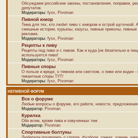
Обсуждаем российские законы, постановления, поправки, р
депутатов.
Модераторы:
fysx
,
Pivoman
Пивной юмор
Тема для тех, кто любит пиво с юмором и острой шуточкой. 
смешные истории, курьезы, казусы, пивные приколы, пивные
реклама.
Модераторы:
fysx
,
Pivoman
Рецепты к пиву
Рецепты под пиво и с пивом. Как и куда (не бязательно в пищ
используется пиво!
Модераторы:
fysx
,
Pivoman
Пивные споры
О пользе и вреде, о темном или светлом, о пиве или водке -
пикантные споры ТУТ!
Модераторы:
fysx
,
Pivoman
НЕПИВНОЙ ФОРУМ
Все о форуме
Любые вопросы о форуме, его работе, новости, предложения
Модератор:
Pivoman
Курилка
Обо всем, кроме пива и озвученных тем
Модератор:
Pivoman
Спортивные болтуны
Любители поговорить о спорте, футболе, гонках, хоккее, ша