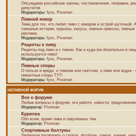
Обсуждаем российские законы, постановления, поправки, р
депутатов.
Модераторы:
fysx
,
Pivoman
Пивной юмор
Тема для тех, кто любит пиво с юмором и острой шуточкой. 
смешные истории, курьезы, казусы, пивные приколы, пивные
реклама.
Модераторы:
fysx
,
Pivoman
Рецепты к пиву
Рецепты под пиво и с пивом. Как и куда (не бязательно в пищ
используется пиво!
Модераторы:
fysx
,
Pivoman
Пивные споры
О пользе и вреде, о темном или светлом, о пиве или водке -
пикантные споры ТУТ!
Модераторы:
fysx
,
Pivoman
НЕПИВНОЙ ФОРУМ
Все о форуме
Любые вопросы о форуме, его работе, новости, предложения
Модератор:
Pivoman
Курилка
Обо всем, кроме пива и озвученных тем
Модератор:
Pivoman
Спортивные болтуны
Любители поговорить о спорте, футболе, гонках, хоккее, ша