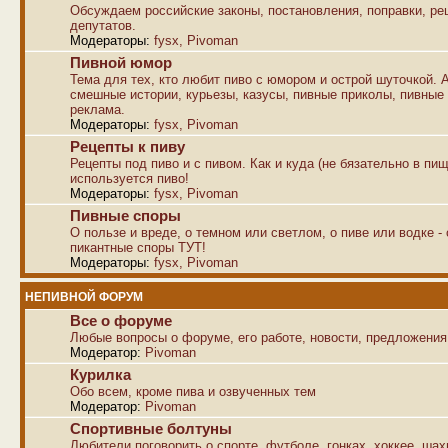
Обсуждаем российские законы, постановления, поправки, р
депутатов.
Модераторы:
fysx
,
Pivoman
Пивной юмор
Тема для тех, кто любит пиво с юмором и острой шуточкой. 
смешные истории, курьезы, казусы, пивные приколы, пивные
реклама.
Модераторы:
fysx
,
Pivoman
Рецепты к пиву
Рецепты под пиво и с пивом. Как и куда (не бязательно в пищ
используется пиво!
Модераторы:
fysx
,
Pivoman
Пивные споры
О пользе и вреде, о темном или светлом, о пиве или водке -
пикантные споры ТУТ!
Модераторы:
fysx
,
Pivoman
НЕПИВНОЙ ФОРУМ
Все о форуме
Любые вопросы о форуме, его работе, новости, предложения
Модератор:
Pivoman
Курилка
Обо всем, кроме пива и озвученных тем
Модератор:
Pivoman
Спортивные болтуны
Любители поговорить о спорте, футболе, гонках, хоккее, ша