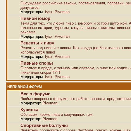
Обсуждаем российские законы, постановления, поправки, р
депутатов.
Модераторы:
fysx
,
Pivoman
Пивной юмор
Тема для тех, кто любит пиво с юмором и острой шуточкой. 
смешные истории, курьезы, казусы, пивные приколы, пивные
реклама.
Модераторы:
fysx
,
Pivoman
Рецепты к пиву
Рецепты под пиво и с пивом. Как и куда (не бязательно в пищ
используется пиво!
Модераторы:
fysx
,
Pivoman
Пивные споры
О пользе и вреде, о темном или светлом, о пиве или водке -
пикантные споры ТУТ!
Модераторы:
fysx
,
Pivoman
НЕПИВНОЙ ФОРУМ
Все о форуме
Любые вопросы о форуме, его работе, новости, предложения
Модератор:
Pivoman
Курилка
Обо всем, кроме пива и озвученных тем
Модератор:
Pivoman
Спортивные болтуны
Любители поговорить о спорте, футболе, гонках, хоккее, ша