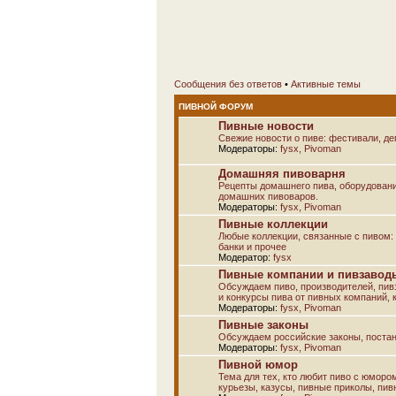
Сообщения без ответов
•
Активные темы
ПИВНОЙ ФОРУМ
Пивные новости
Свежие новости о пиве: фестивали, дег
Модераторы:
fysx
,
Pivoman
Домашняя пивоварня
Рецепты домашнего пива, оборудовани
домашних пивоваров.
Модераторы:
fysx
,
Pivoman
Пивные коллекции
Любые коллекции, связанные с пивом: а
банки и прочее
Модератор:
fysx
Пивные компании и пивзаводы
Обсуждаем пиво, производителей, пивз
и конкурсы пива от пивных компаний, к
Модераторы:
fysx
,
Pivoman
Пивные законы
Обсуждаем российские законы, постан
Модераторы:
fysx
,
Pivoman
Пивной юмор
Тема для тех, кто любит пиво с юморо
курьезы, казусы, пивные приколы, пив