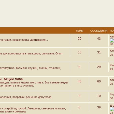
ТЕМЫ
СООБЩЕНИЯ
ПО
sl
20
43
устации, новые сорта, достижения...
08 
Kl
15
31
е для производства пива дома, описание. Опыт
29
Kl
8
29
трибутика, бутылки, кружки, значки, этикетки,
29
. Акции пива.
Ки
46
60
аводы, пивные марки, вкус пива. Все свежие акции
25
ак принять в них участие.
Ки
3
10
овления, поправки, решения депутатов.
30 
Дя
6
39
м и острой шуточкой. Анкедоты, смешные истории,
ные фото и реклама.
24 