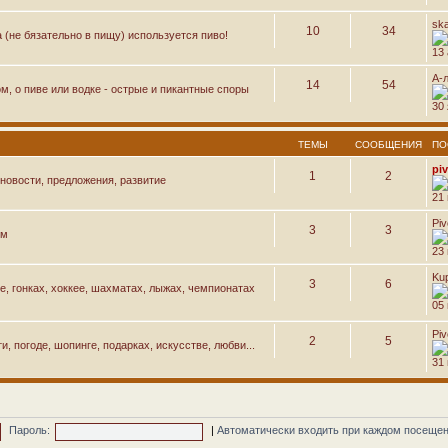
sk
10
34
а (не бязательно в пищу) используется пиво!
13 
А-
14
54
м, о пиве или водке - острые и пикантные споры
30 
ТЕМЫ
СООБЩЕНИЯ
ПО
pi
1
2
новости, предложения, развитие
21
Pi
3
3
ем
23
Ku
3
6
е, гонках, хоккее, шахматах, лыжах, чемпионатах
05 
Pi
2
5
, погоде, шопинге, подарках, искусстве, любви...
31
Пароль:
|
Автоматически входить при каждом посеще