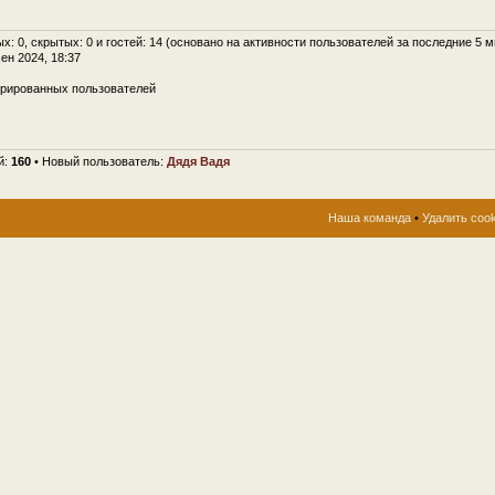
ых: 0, скрытых: 0 и гостей: 14 (основано на активности пользователей за последние 5 м
сен 2024, 18:37
трированных пользователей
й:
160
• Новый пользователь:
Дядя Вадя
Наша команда
•
Удалить coo