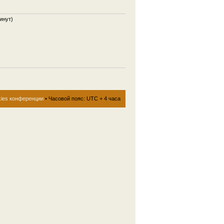
инут)
kies конференции
• Часовой пояс: UTC + 4 часа