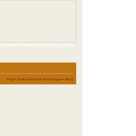
ые бренды
пивные фестивали
о проекте
|
|
FAQ
•
Пользователи
•
Регистрация
•
Вход