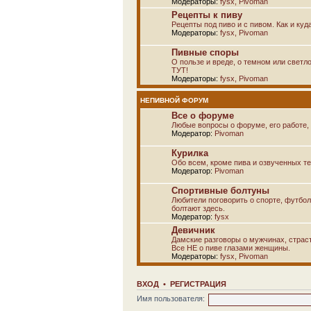
Модераторы:
fysx
,
Pivoman
Рецепты к пиву
Рецепты под пиво и с пивом. Как и куд
Модераторы:
fysx
,
Pivoman
Пивные споры
О пользе и вреде, о темном или светло
ТУТ!
Модераторы:
fysx
,
Pivoman
НЕПИВНОЙ ФОРУМ
Все о форуме
Любые вопросы о форуме, его работе, 
Модератор:
Pivoman
Курилка
Обо всем, кроме пива и озвученных т
Модератор:
Pivoman
Спортивные болтуны
Любители поговорить о спорте, футбол
болтают здесь.
Модератор:
fysx
Девичник
Дамские разговоры о мужчинах, страсти
Все НЕ о пиве глазами женщины.
Модераторы:
fysx
,
Pivoman
ВХОД
•
РЕГИСТРАЦИЯ
Имя пользователя: