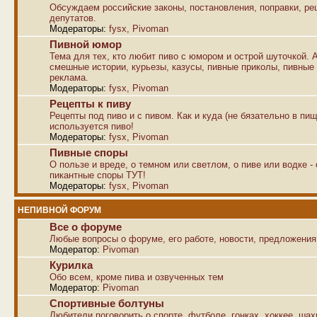
Обсуждаем российские законы, постановления, поправки, р
депутатов.
Модераторы:
fysx
,
Pivoman
Пивной юмор
Тема для тех, кто любит пиво с юмором и острой шуточкой. 
смешные истории, курьезы, казусы, пивные приколы, пивные
реклама.
Модераторы:
fysx
,
Pivoman
Рецепты к пиву
Рецепты под пиво и с пивом. Как и куда (не бязательно в пищ
используется пиво!
Модераторы:
fysx
,
Pivoman
Пивные споры
О пользе и вреде, о темном или светлом, о пиве или водке -
пикантные споры ТУТ!
Модераторы:
fysx
,
Pivoman
НЕПИВНОЙ ФОРУМ
Все о форуме
Любые вопросы о форуме, его работе, новости, предложения
Модератор:
Pivoman
Курилка
Обо всем, кроме пива и озвученных тем
Модератор:
Pivoman
Спортивные болтуны
Любители поговорить о спорте, футболе, гонках, хоккее, ша