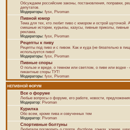
Обсуждаем российские законы, постановления, поправки, р
депутатов.
Модераторы:
fysx
,
Pivoman
Пивной юмор
Тема для тех, кто любит пиво с юмором и острой шуточкой. 
смешные истории, курьезы, казусы, пивные приколы, пивные
реклама.
Модераторы:
fysx
,
Pivoman
Рецепты к пиву
Рецепты под пиво и с пивом. Как и куда (не бязательно в пищ
используется пиво!
Модераторы:
fysx
,
Pivoman
Пивные споры
О пользе и вреде, о темном или светлом, о пиве или водке -
пикантные споры ТУТ!
Модераторы:
fysx
,
Pivoman
НЕПИВНОЙ ФОРУМ
Все о форуме
Любые вопросы о форуме, его работе, новости, предложения
Модератор:
Pivoman
Курилка
Обо всем, кроме пива и озвученных тем
Модератор:
Pivoman
Спортивные болтуны
Любители поговорить о спорте, футболе, гонках, хоккее, ша