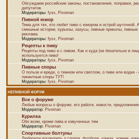
Обсуждаем российские законы, постановления, поправки, р
депутатов.
Модераторы:
fysx
,
Pivoman
Пивной юмор
Тема для тех, кто любит пиво с юмором и острой шуточкой. 
смешные истории, курьезы, казусы, пивные приколы, пивные
реклама.
Модераторы:
fysx
,
Pivoman
Рецепты к пиву
Рецепты под пиво и с пивом. Как и куда (не бязательно в пищ
используется пиво!
Модераторы:
fysx
,
Pivoman
Пивные споры
О пользе и вреде, о темном или светлом, о пиве или водке -
пикантные споры ТУТ!
Модераторы:
fysx
,
Pivoman
НЕПИВНОЙ ФОРУМ
Все о форуме
Любые вопросы о форуме, его работе, новости, предложения
Модератор:
Pivoman
Курилка
Обо всем, кроме пива и озвученных тем
Модератор:
Pivoman
Спортивные болтуны
Любители поговорить о спорте, футболе, гонках, хоккее, ша