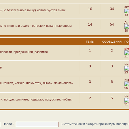
sk
10
34
а (не бязательно в пищу) используется пиво!
13 
А-
14
54
м, о пиве или водке - острые и пикантные споры
30 
ТЕМЫ
СООБЩЕНИЯ
ПО
pi
1
2
новости, предложения, развитие
21
Pi
3
3
ем
23
Ku
3
6
е, гонках, хоккее, шахматах, лыжах, чемпионатах
05 
Pi
2
5
, погоде, шопинге, подарках, искусстве, любви...
31
Пароль:
|
Автоматически входить при каждом посеще