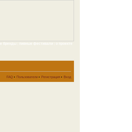
ые бренды
пивные фестивали
о проекте
|
|
FAQ
•
Пользователи
•
Регистрация
•
Вход