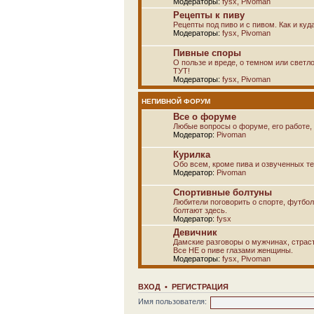
Модераторы:
fysx
,
Pivoman
Рецепты к пиву
Рецепты под пиво и с пивом. Как и куд
Модераторы:
fysx
,
Pivoman
Пивные споры
О пользе и вреде, о темном или светло
ТУТ!
Модераторы:
fysx
,
Pivoman
НЕПИВНОЙ ФОРУМ
Все о форуме
Любые вопросы о форуме, его работе, 
Модератор:
Pivoman
Курилка
Обо всем, кроме пива и озвученных т
Модератор:
Pivoman
Спортивные болтуны
Любители поговорить о спорте, футбол
болтают здесь.
Модератор:
fysx
Девичник
Дамские разговоры о мужчинах, страсти
Все НЕ о пиве глазами женщины.
Модераторы:
fysx
,
Pivoman
ВХОД
•
РЕГИСТРАЦИЯ
Имя пользователя: