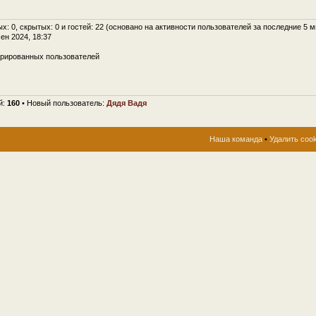
ых: 0, скрытых: 0 и гостей: 22 (основано на активности пользователей за последние 5 м
сен 2024, 18:37
трированных пользователей
й:
160
• Новый пользователь:
Дядя Вадя
Наша команда
•
Удалить coo