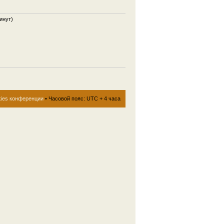
инут)
kies конференции
• Часовой пояс: UTC + 4 часа