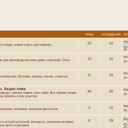
ТЕМЫ
СООБЩЕНИЯ
ПО
sl
20
43
устации, новые сорта, достижения...
08 
Kl
15
31
е для производства пива дома, описание. Опыт
29
Kl
8
29
трибутика, бутылки, кружки, значки, этикетки,
29
. Акции пива.
Ки
46
60
аводы, пивные марки, вкус пива. Все свежие акции
25
ак принять в них участие.
Ки
3
10
овления, поправки, решения депутатов.
30 
Дя
6
39
м и острой шуточкой. Анкедоты, смешные истории,
ные фото и реклама.
24 