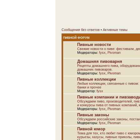
Сообщения без ответов
•
Активные темы
ПИВНОЙ ФОРУМ
Пивные новости
Свежие новости о пиве: фестивали, дег
Модераторы:
fysx
,
Pivoman
Домашняя пивоварня
Рецепты домашнего пива, оборудовани
домашних пивоваров.
Модераторы:
fysx
,
Pivoman
Пивные коллекции
Любые коллекции, связанные с пивом: а
банки и прочее
Модератор:
fysx
Пивные компании и пивзаводы
Обсуждаем пиво, производителей, пивз
и конкурсы пива от пивных компаний, к
Модераторы:
fysx
,
Pivoman
Пивные законы
Обсуждаем российские законы, постан
Модераторы:
fysx
,
Pivoman
Пивной юмор
Тема для тех, кто любит пиво с юморо
курьезы, казусы, пивные приколы, пив