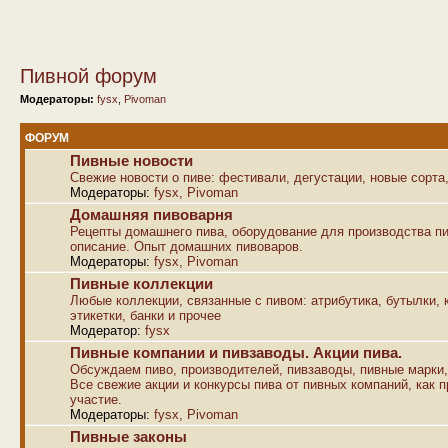
Пивной форум
Модераторы:
fysx
,
Pivoman
ФОРУМ
Пивные новости
Свежие новости о пиве: фестивали, дегустации, новые сорта,
Модераторы:
fysx
,
Pivoman
Домашняя пивоварня
Рецепты домашнего пива, оборудование для производства пи
описание. Опыт домашних пивоваров.
Модераторы:
fysx
,
Pivoman
Пивные коллекции
Любые коллекции, связанные с пивом: атрибутика, бутылки, к
этикетки, банки и прочее
Модератор:
fysx
Пивные компании и пивзаводы. Акции пива.
Обсуждаем пиво, производителей, пивзаводы, пивные марки,
Все свежие акции и конкурсы пива от пивных компаний, как п
участие.
Модераторы:
fysx
,
Pivoman
Пивные законы