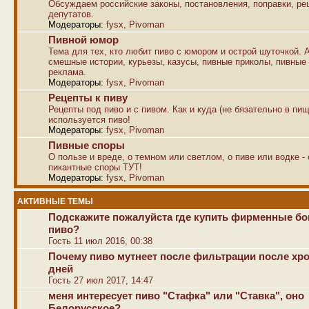
Обсуждаем российские законы, постановления, поправки, р
депутатов.
Модераторы:
fysx
,
Pivoman
Пивной юмор
Тема для тех, кто любит пиво с юмором и острой шуточкой. 
смешные истории, курьезы, казусы, пивные приколы, пивные
реклама.
Модераторы:
fysx
,
Pivoman
Рецепты к пиву
Рецепты под пиво и с пивом. Как и куда (не бязательно в пищ
используется пиво!
Модераторы:
fysx
,
Pivoman
Пивные споры
О пользе и вреде, о темном или светлом, о пиве или водке -
пикантные споры ТУТ!
Модераторы:
fysx
,
Pivoman
АКТИВНЫЕ ТЕМЫ
Подскажите пожалуйста где купить фирменные б
пиво?
Гость 11 июл 2016, 00:38
Почему пиво мутнеет после фильтрации после хр
дней
Гость 27 июл 2017, 14:47
меня интересует пиво "Стафка" или "Ставка", оно
Белорусское?