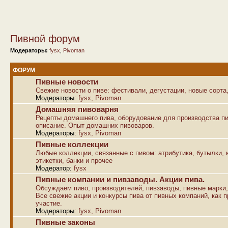
Пивной форум
Модераторы:
fysx
,
Pivoman
ФОРУМ
Пивные новости
Свежие новости о пиве: фестивали, дегустации, новые сорта,
Модераторы:
fysx
,
Pivoman
Домашняя пивоварня
Рецепты домашнего пива, оборудование для производства пи
описание. Опыт домашних пивоваров.
Модераторы:
fysx
,
Pivoman
Пивные коллекции
Любые коллекции, связанные с пивом: атрибутика, бутылки, к
этикетки, банки и прочее
Модератор:
fysx
Пивные компании и пивзаводы. Акции пива.
Обсуждаем пиво, производителей, пивзаводы, пивные марки,
Все свежие акции и конкурсы пива от пивных компаний, как п
участие.
Модераторы:
fysx
,
Pivoman
Пивные законы