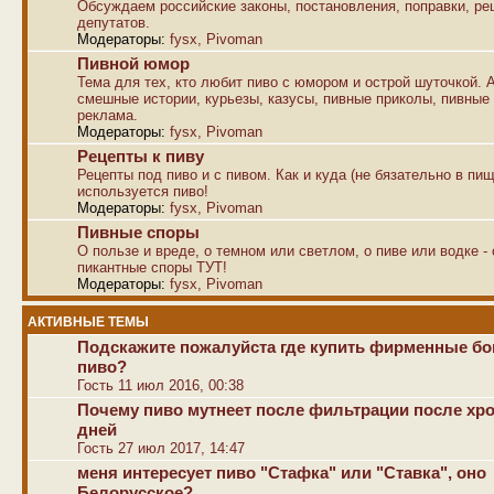
Обсуждаем российские законы, постановления, поправки, р
депутатов.
Модераторы:
fysx
,
Pivoman
Пивной юмор
Тема для тех, кто любит пиво с юмором и острой шуточкой. 
смешные истории, курьезы, казусы, пивные приколы, пивные
реклама.
Модераторы:
fysx
,
Pivoman
Рецепты к пиву
Рецепты под пиво и с пивом. Как и куда (не бязательно в пищ
используется пиво!
Модераторы:
fysx
,
Pivoman
Пивные споры
О пользе и вреде, о темном или светлом, о пиве или водке -
пикантные споры ТУТ!
Модераторы:
fysx
,
Pivoman
АКТИВНЫЕ ТЕМЫ
Подскажите пожалуйста где купить фирменные б
пиво?
Гость 11 июл 2016, 00:38
Почему пиво мутнеет после фильтрации после хр
дней
Гость 27 июл 2017, 14:47
меня интересует пиво "Стафка" или "Ставка", оно
Белорусское?