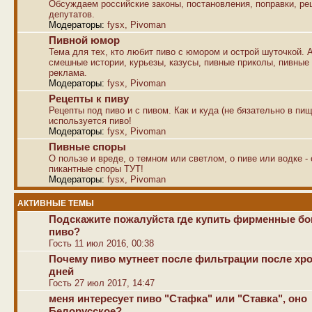
Обсуждаем российские законы, постановления, поправки, р
депутатов.
Модераторы:
fysx
,
Pivoman
Пивной юмор
Тема для тех, кто любит пиво с юмором и острой шуточкой. 
смешные истории, курьезы, казусы, пивные приколы, пивные
реклама.
Модераторы:
fysx
,
Pivoman
Рецепты к пиву
Рецепты под пиво и с пивом. Как и куда (не бязательно в пищ
используется пиво!
Модераторы:
fysx
,
Pivoman
Пивные споры
О пользе и вреде, о темном или светлом, о пиве или водке -
пикантные споры ТУТ!
Модераторы:
fysx
,
Pivoman
АКТИВНЫЕ ТЕМЫ
Подскажите пожалуйста где купить фирменные б
пиво?
Гость 11 июл 2016, 00:38
Почему пиво мутнеет после фильтрации после хр
дней
Гость 27 июл 2017, 14:47
меня интересует пиво "Стафка" или "Ставка", оно
Белорусское?