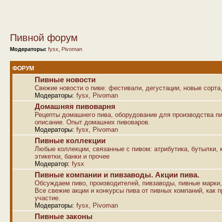
Пивной форум
Модераторы:
fysx
,
Pivoman
ФОРУМ
Пивные новости
Свежие новости о пиве: фестивали, дегустации, новые сорта,
Модераторы:
fysx
,
Pivoman
Домашняя пивоварня
Рецепты домашнего пива, оборудование для производства пи
описание. Опыт домашних пивоваров.
Модераторы:
fysx
,
Pivoman
Пивные коллекции
Любые коллекции, связанные с пивом: атрибутика, бутылки, к
этикетки, банки и прочее
Модератор:
fysx
Пивные компании и пивзаводы. Акции пива.
Обсуждаем пиво, производителей, пивзаводы, пивные марки,
Все свежие акции и конкурсы пива от пивных компаний, как п
участие.
Модераторы:
fysx
,
Pivoman
Пивные законы