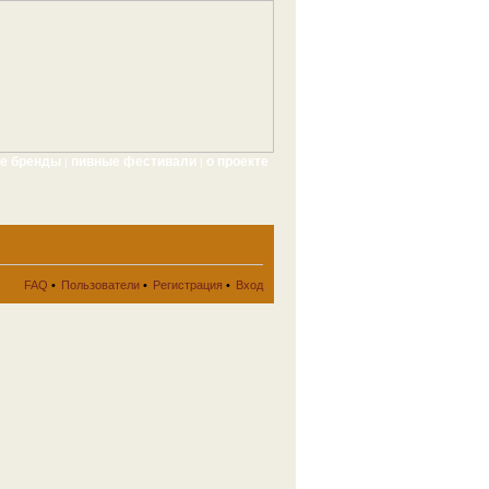
ые бренды
пивные фестивали
о проекте
|
|
FAQ
•
Пользователи
•
Регистрация
•
Вход