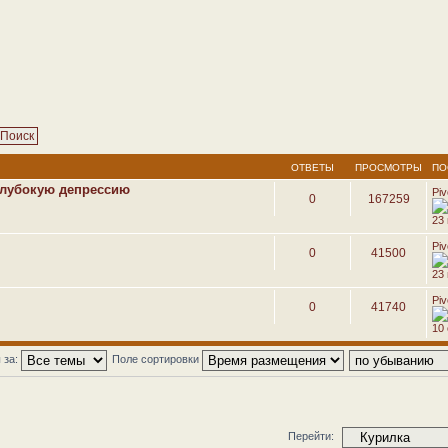
ОТВЕТЫ
ПРОСМОТРЫ
ПО
глубокую депрессию
Pi
0
167259
23
Pi
0
41500
23
Pi
0
41740
10 
 за:
Поле сортировки
Перейти: