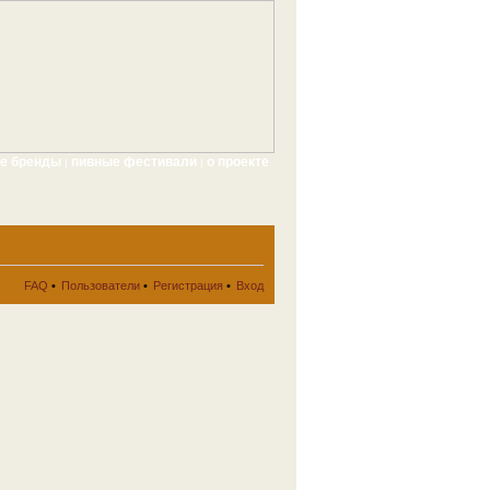
ые бренды
пивные фестивали
о проекте
|
|
FAQ
•
Пользователи
•
Регистрация
•
Вход