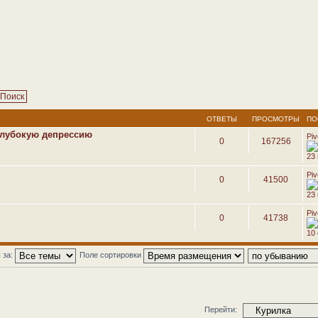
ОТВЕТЫ
ПРОСМОТРЫ
ПО
глубокую депрессию
Pi
0
167256
23
Pi
0
41500
23
Pi
0
41738
10 
 за:
Поле сортировки
Перейти: