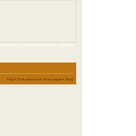
ые бренды
пивные фестивали
о проекте
|
|
FAQ
•
Пользователи
•
Регистрация
•
Вход