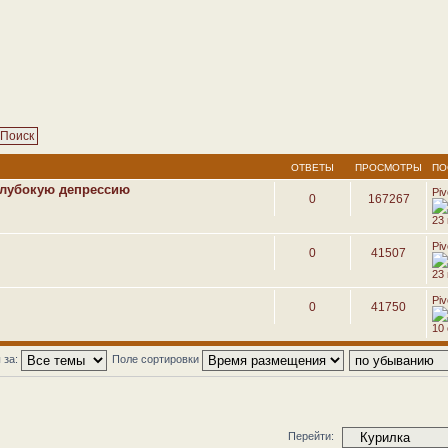
ОТВЕТЫ
ПРОСМОТРЫ
ПО
глубокую депрессию
Pi
0
167267
23
Pi
0
41507
23
Pi
0
41750
10 
 за:
Поле сортировки
Перейти: