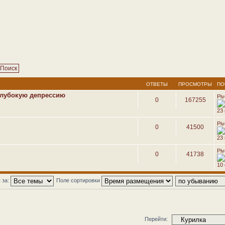
ОТВЕТЫ
ПРОСМОТРЫ
ПО
глубокую депрессию
Pi
0
167255
23
Pi
0
41500
23
Pi
0
41738
10 
 за:
Поле сортировки
Перейти: