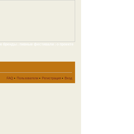
ые бренды
пивные фестивали
о проекте
|
|
FAQ
•
Пользователи
•
Регистрация
•
Вход