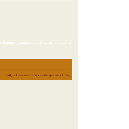
ые бренды
пивные фестивали
о проекте
|
|
FAQ
•
Пользователи
•
Регистрация
•
Вход