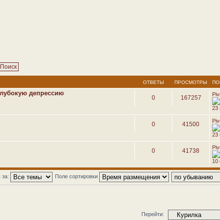
ОТВЕТЫ
ПРОСМОТРЫ
ПО
глубокую депрессию
Pi
0
167257
23
Pi
0
41500
23
Pi
0
41738
10 
 за:
Поле сортировки
Перейти: