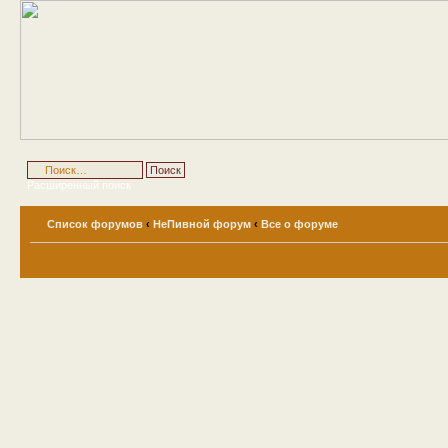
Расширенный поиск
Список форумов
‹
НеПивной форум
‹
Все о форуме