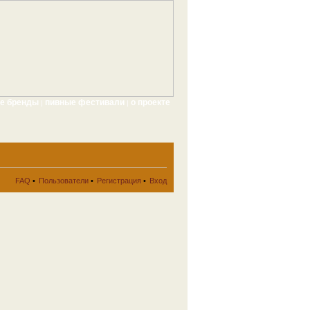
ые бренды
пивные фестивали
о проекте
|
|
FAQ
•
Пользователи
•
Регистрация
•
Вход