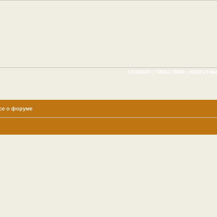
главная
типы пива
известн
|
|
се о форуме