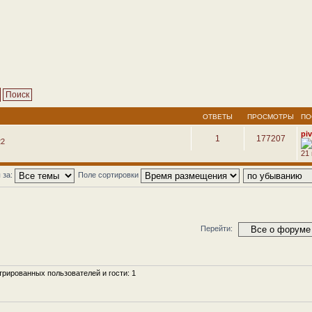
ОТВЕТЫ
ПРОСМОТРЫ
ПО
pi
1
177207
22
21
 за:
Поле сортировки
Перейти:
рированных пользователей и гости: 1