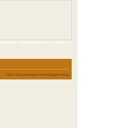
ые бренды
пивные фестивали
о проекте
|
|
FAQ
•
Пользователи
•
Регистрация
•
Вход