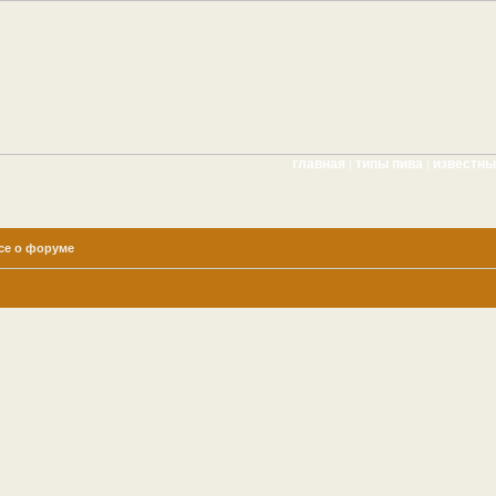
главная
типы пива
известн
|
|
се о форуме