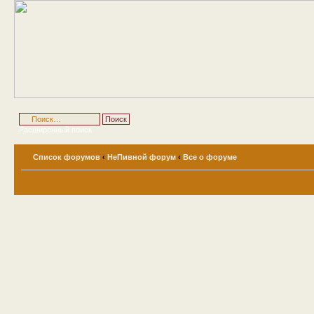
Расширенный поиск
Список форумов
‹
НеПивной форум
‹
Все о форуме