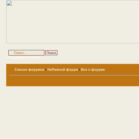
Расширенный поиск
Список форумов
‹
НеПивной форум
‹
Все о форуме