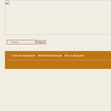
Расширенный поиск
Список форумов
‹
НеПивной форум
‹
Все о форуме