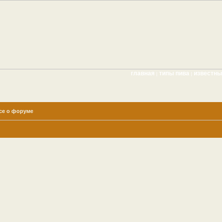
главная
типы пива
известн
|
|
се о форуме