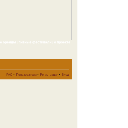
ые бренды
пивные фестивали
о проекте
|
|
FAQ
•
Пользователи
•
Регистрация
•
Вход