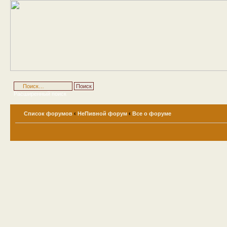
Расширенный поиск
Список форумов
‹
НеПивной форум
‹
Все о форуме