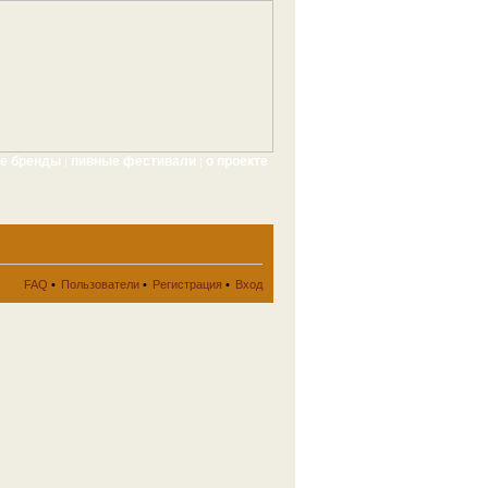
ые бренды
пивные фестивали
о проекте
|
|
FAQ
•
Пользователи
•
Регистрация
•
Вход