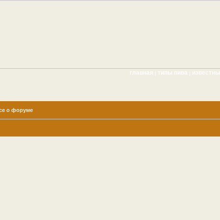
главная
типы пива
известн
|
|
се о форуме