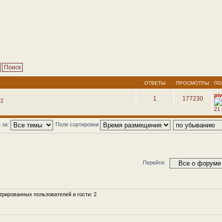
ОТВЕТЫ
ПРОСМОТРЫ
ПО
pi
1
177230
22
21
 за:
Поле сортировки
Перейти:
рированных пользователей и гости: 2