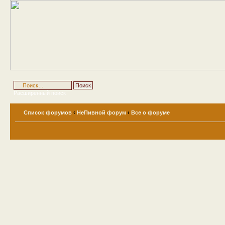
Расширенный поиск
Список форумов
‹
НеПивной форум
‹
Все о форуме