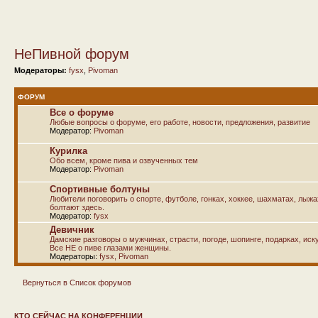
НеПивной форум
Модераторы:
fysx
,
Pivoman
ФОРУМ
Все о форуме
Любые вопросы о форуме, его работе, новости, предложения, развитие
Модератор:
Pivoman
Курилка
Обо всем, кроме пива и озвученных тем
Модератор:
Pivoman
Спортивные болтуны
Любители поговорить о спорте, футболе, гонках, хоккее, шахматах, лыж
болтают здесь.
Модератор:
fysx
Девичник
Дамские разговоры о мужчинах, страсти, погоде, шопинге, подарках, иску
Все НЕ о пиве глазами женщины.
Модераторы:
fysx
,
Pivoman
Вернуться в Список форумов
КТО СЕЙЧАС НА КОНФЕРЕНЦИИ