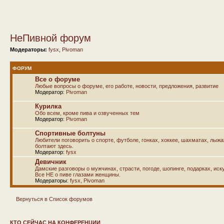
НеПивной форум
Модераторы:
fysx
,
Pivoman
ФОРУМ
Все о форуме
Любые вопросы о форуме, его работе, новости, предложения, развитие
Модератор:
Pivoman
Курилка
Обо всем, кроме пива и озвученных тем
Модератор:
Pivoman
Спортивные болтуны
Любители поговорить о спорте, футболе, гонках, хоккее, шахматах, лыж
болтают здесь.
Модератор:
fysx
Девичник
Дамские разговоры о мужчинах, страсти, погоде, шопинге, подарках, иску
Все НЕ о пиве глазами женщины.
Модераторы:
fysx
,
Pivoman
Вернуться в Список форумов
КТО СЕЙЧАС НА КОНФЕРЕНЦИИ