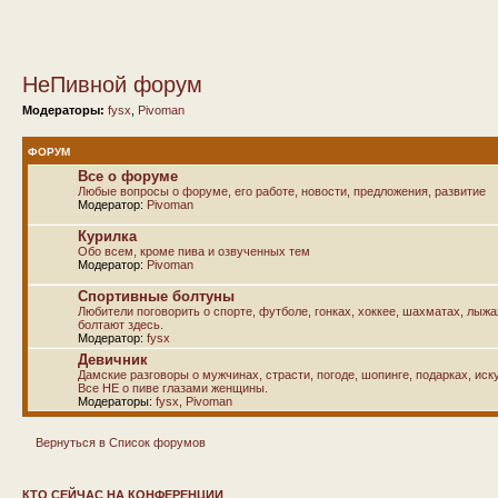
НеПивной форум
Модераторы:
fysx
,
Pivoman
ФОРУМ
Все о форуме
Любые вопросы о форуме, его работе, новости, предложения, развитие
Модератор:
Pivoman
Курилка
Обо всем, кроме пива и озвученных тем
Модератор:
Pivoman
Спортивные болтуны
Любители поговорить о спорте, футболе, гонках, хоккее, шахматах, лыж
болтают здесь.
Модератор:
fysx
Девичник
Дамские разговоры о мужчинах, страсти, погоде, шопинге, подарках, иску
Все НЕ о пиве глазами женщины.
Модераторы:
fysx
,
Pivoman
Вернуться в Список форумов
КТО СЕЙЧАС НА КОНФЕРЕНЦИИ