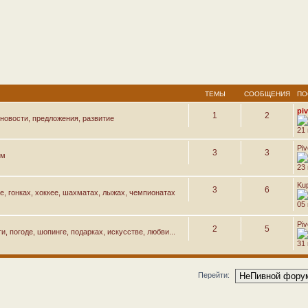
ТЕМЫ
СООБЩЕНИЯ
ПО
pi
1
2
новости, предложения, развитие
21
Pi
3
3
ем
23
Ku
3
6
е, гонках, хоккее, шахматах, лыжах, чемпионатах
05 
Pi
2
5
, погоде, шопинге, подарках, искусстве, любви...
31
Перейти: