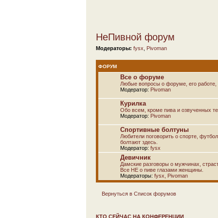
НеПивной форум
Модераторы:
fysx
,
Pivoman
ФОРУМ
Все о форуме
Любые вопросы о форуме, его работе, 
Модератор:
Pivoman
Курилка
Обо всем, кроме пива и озвученных т
Модератор:
Pivoman
Спортивные болтуны
Любители поговорить о спорте, футбол
болтают здесь.
Модератор:
fysx
Девичник
Дамские разговоры о мужчинах, страсти
Все НЕ о пиве глазами женщины.
Модераторы:
fysx
,
Pivoman
Вернуться в Список форумов
КТО СЕЙЧАС НА КОНФЕРЕНЦИИ