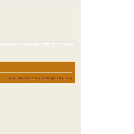
ые бренды
пивные фестивали
о проекте
|
|
FAQ
•
Пользователи
•
Регистрация
•
Вход