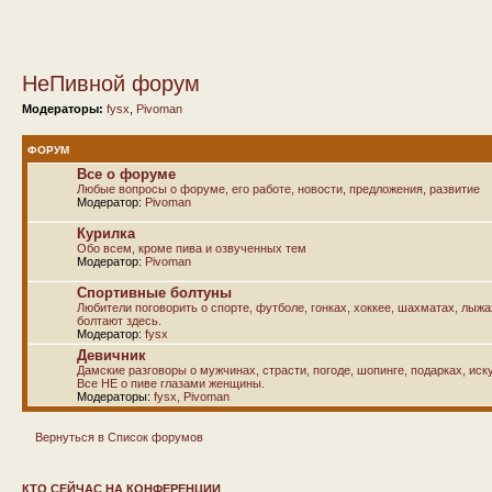
НеПивной форум
Модераторы:
fysx
,
Pivoman
ФОРУМ
Все о форуме
Любые вопросы о форуме, его работе, новости, предложения, развитие
Модератор:
Pivoman
Курилка
Обо всем, кроме пива и озвученных тем
Модератор:
Pivoman
Спортивные болтуны
Любители поговорить о спорте, футболе, гонках, хоккее, шахматах, лыж
болтают здесь.
Модератор:
fysx
Девичник
Дамские разговоры о мужчинах, страсти, погоде, шопинге, подарках, иску
Все НЕ о пиве глазами женщины.
Модераторы:
fysx
,
Pivoman
Вернуться в Список форумов
КТО СЕЙЧАС НА КОНФЕРЕНЦИИ