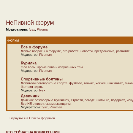
НеПивной форум
Модераторы:
fysx
,
Pivoman
ФОРУМ
Все о форуме
Любые вопросы о форуме, его работе, новости, предложения, развитие
Модератор:
Pivoman
Курилка
Обо всем, кроме пива и озвученных тем
Модератор:
Pivoman
Спортивные болтуны
Любители поговорить о спорте, футболе, гонках, хоккее, шахматах, лыж
болтают здесь.
Модератор:
fysx
Девичник
Дамские разговоры о мужчинах, страсти, погоде, шопинге, подарках, иску
Все НЕ о пиве глазами женщины.
Модераторы:
fysx
,
Pivoman
Вернуться в Список форумов
КТО СЕЙЧАС НА КОНФЕРЕНЦИИ