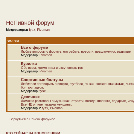
НеПивной форум
Модераторы:
fysx
,
Pivoman
ФОРУМ
Все о форуме
Любые вопросы о форуме, его работе, новости, предложения, развитие
Модератор:
Pivoman
Курилка
Обо всем, кроме пива и озвученных тем
Модератор:
Pivoman
Спортивные болтуны
Любители поговорить о спорте, футболе, гонках, хоккее, шахматах, лыж
болтают здесь.
Модератор:
fysx
Девичник
Дамские разговоры о мужчинах, страсти, погоде, шопинге, подарках, иску
Все НЕ о пиве глазами женщины.
Модераторы:
fysx
,
Pivoman
Вернуться в Список форумов
КТО СЕЙЧАС НА КОНФЕРЕНЦИИ