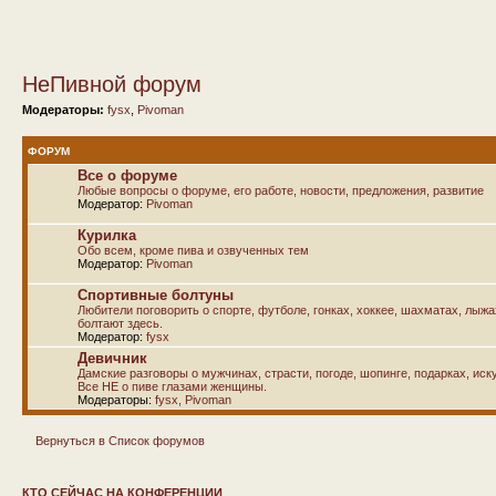
НеПивной форум
Модераторы:
fysx
,
Pivoman
ФОРУМ
Все о форуме
Любые вопросы о форуме, его работе, новости, предложения, развитие
Модератор:
Pivoman
Курилка
Обо всем, кроме пива и озвученных тем
Модератор:
Pivoman
Спортивные болтуны
Любители поговорить о спорте, футболе, гонках, хоккее, шахматах, лыж
болтают здесь.
Модератор:
fysx
Девичник
Дамские разговоры о мужчинах, страсти, погоде, шопинге, подарках, иску
Все НЕ о пиве глазами женщины.
Модераторы:
fysx
,
Pivoman
Вернуться в Список форумов
КТО СЕЙЧАС НА КОНФЕРЕНЦИИ