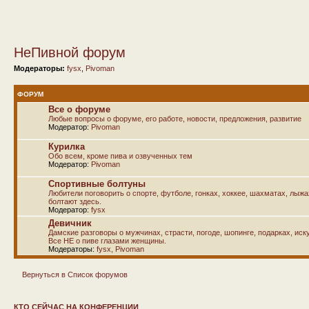
НеПивной форум
Модераторы:
fysx
,
Pivoman
ФОРУМ
Все о форуме
Любые вопросы о форуме, его работе, новости, предложения, развитие
Модератор:
Pivoman
Курилка
Обо всем, кроме пива и озвученных тем
Модератор:
Pivoman
Спортивные болтуны
Любители поговорить о спорте, футболе, гонках, хоккее, шахматах, лыж
болтают здесь.
Модератор:
fysx
Девичник
Дамские разговоры о мужчинах, страсти, погоде, шопинге, подарках, иску
Все НЕ о пиве глазами женщины.
Модераторы:
fysx
,
Pivoman
Вернуться в Список форумов
КТО СЕЙЧАС НА КОНФЕРЕНЦИИ